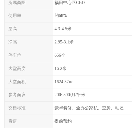
所属商圈
福田中心区CBD
使用率
约68%
层高
4.3-4.5米
净高
2.95-3.1米
停车位
656个
大堂高度
16.2米
大堂面积
1624.37㎡
参考面议
200~300/月/平米
交楼标准
豪华装修、全办公家私、空房、毛坯、任选
看房
提前预约