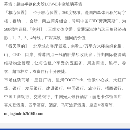
幕墙：超白半钢化夹胶LOW-E中空玻璃幕墙
「核心位置】：位于轴心位置，360度视域。是国内单体面积的写字
楼，容纳、、会所、商业商务组合，号码中国CBD“劳斯莱斯”，为
500强的选择;「交利】：三维立体交通，贯通深港澳与珠三角经济动
脉，1、2、3、4号线，广深高铁，连同的价值;
「得天厚的】：北享城市客厅景观，南看1.7万平方米楼前绿化带，
山、CBD、口岸、香港四点一线的胜景尽收眼底，并由国际物管戴
维斯物业管理，让每位租户享受的五服务。周边商场、银行、餐
饮、超市林立，衣食住行十分便捷。
市场优势商场：皇庭广场、星河COCOPark、怡景中心城、天虹广
场。银行：发展银行、建设银行、中国银行、农业行、招商银行、
中国工商银行、交通银行、中国光大银行酒店：丽思卡尔顿酒店、
喜来登酒店、四季酒店、酒店、马可波罗酒店、皇庭V酒店等.
m.jingtudc.b2b168.com