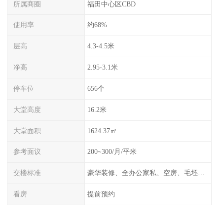
所属商圈
福田中心区CBD
使用率
约68%
层高
4.3-4.5米
净高
2.95-3.1米
停车位
656个
大堂高度
16.2米
大堂面积
1624.37㎡
参考面议
200~300/月/平米
交楼标准
豪华装修、全办公家私、空房、毛坯、任选
看房
提前预约