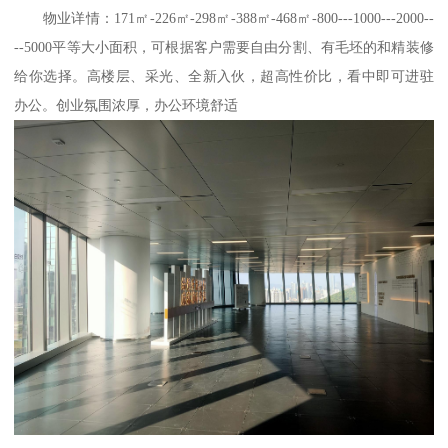
物业详情：171㎡-226㎡-298㎡-388㎡-468㎡-800---1000---2000--
--5000平等大小面积，可根据客户需要自由分割、有毛坯的和精装修
给你选择。高楼层、采光、全新入伙，超高性价比，看中即可进驻
办公。创业氛围浓厚，办公环境舒适