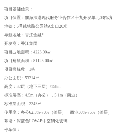
项目基础信息：
项目位置：前海深港现代服务业合作区十九开发单元03街坊
地铁：5号线铁路公园站A出口20米
导航地址：香江金融*
开发商：香江集团
项目占地面积：4223.00㎡
项目建筑面积：81125.00㎡
项目楼栋数：1栋
办公面积：53214㎡
高度：32层（地下三层）/158m
标准层高：4.5m（办公），5.1m（商业）
标准层面积：2245㎡
使用率：办公62.5%-70%（整层），商业50%-75%（整层）
幕墙：深蓝色LOW-E中空钢化玻璃
停车位：