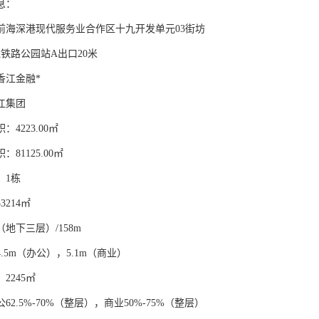
息：
前海深港现代服务业合作区十九开发单元03街坊
铁路公园站A出口20米
香江金融*
江集团
4223.00㎡
81125.00㎡
：1栋
3214㎡
（地下三层）/158m
.5m（办公），5.1m（商业）
2245㎡
62.5%-70%（整层），商业50%-75%（整层）