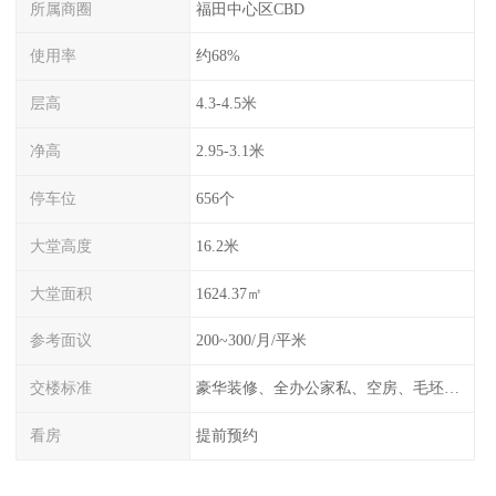
所属商圈
福田中心区CBD
使用率
约68%
层高
4.3-4.5米
净高
2.95-3.1米
停车位
656个
大堂高度
16.2米
大堂面积
1624.37㎡
参考面议
200~300/月/平米
交楼标准
豪华装修、全办公家私、空房、毛坯、任选
看房
提前预约