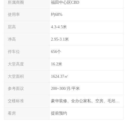
所属商圈
福田中心区CBD
使用率
约68%
层高
4.3-4.5米
净高
2.95-3.1米
停车位
656个
大堂高度
16.2米
大堂面积
1624.37㎡
参考面议
200~300/月/平米
交楼标准
豪华装修、全办公家私、空房、毛坯、任选
看房
提前预约