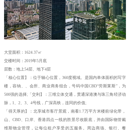
大堂面积：1624.37㎡
交楼时间：2019年5月底
层数：地上54层、地下4层
「核心位置】：位于轴心位置，360度视域。是国内单体面积的写字
楼，容纳、、会所、商业商务组合，号码中国CBD“劳斯莱斯”，为
500强的选择;「交利】：三维立体交通，贯通深港澳与珠三角经济动
脉，1、2、3、4号线，广深高铁，连同的价值;
「得天厚的】：北享城市客厅景观，南看1.7万平方米楼前绿化带，
山、CBD、口岸、香港四点一线的胜景尽收眼底，并由国际物管戴
维斯物业管理，让每位租户享受的五服务。周边商场、银行、餐