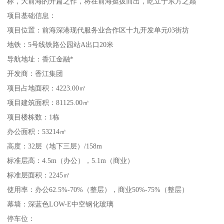
标，大前海的开篇之作，将在前海挺拔而出，屹立于东方之巅
项目基础信息：
项目位置：前海深港现代服务业合作区十九开发单元03街坊
地铁：5号线铁路公园站A出口20米
导航地址：香江金融*
开发商：香江集团
项目占地面积：4223.00㎡
项目建筑面积：81125.00㎡
项目楼栋数：1栋
办公面积：53214㎡
高度：32层（地下三层）/158m
标准层高：4.5m（办公），5.1m（商业）
标准层面积：2245㎡
使用率：办公62.5%-70%（整层），商业50%-75%（整层）
幕墙：深蓝色LOW-E中空钢化玻璃
停车位：