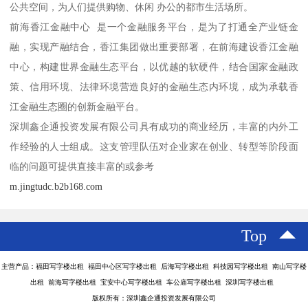
公共空间，为人们提供购物、休闲 办公的都市生活场所。
前海香江金融中心 是一个金融服务平台，是为了打通全产业链金
融，实现产融结合，香江集团做出重要部署，在前海建设香江金融
中心，构建世界金融生态平台，以优越的软硬件，结合国家金融政
策、信用环境、法律环境营造良好的金融生态内环境，成为承载香
江金融生态圈的创新金融平台。
深圳鑫企通投资发展有限公司具有成功的商业经历，丰富的内外工
作经验的人士组成。这支管理队伍对企业家在创业、转型等阶段面
临的问题可提供直接丰富的或参考
m.jingtudc.b2b168.com
Top
主营产品：福田写字楼出租 福田中心区写字楼出租 后海写字楼出租 科技园写字楼出租 南山写字楼
出租 前海写字楼出租 宝安中心写字楼出租 车公庙写字楼出租 深圳写字楼出租
版权所有：深圳鑫企通投资发展有限公司