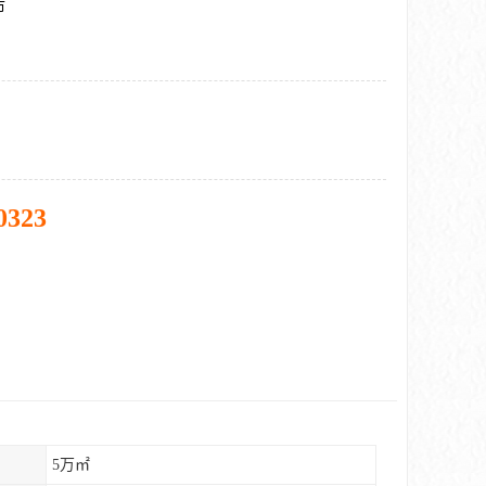
市
0323
5万㎡