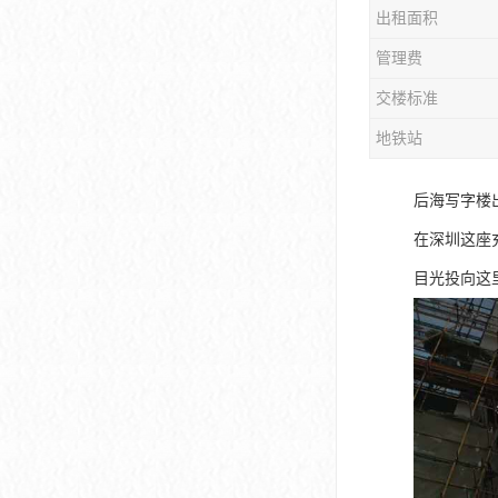
出租面积
大冲商务中心
管理费
前海世茂大厦
交楼标准
皇庭中心
地铁站
卓越世纪中心
后海写字楼
京基滨河时代大厦
在深圳这座
科兴科学园
目光投向这
中国华润大厦
华润前海大厦
前海金融中心
卓越前海壹号