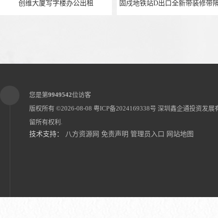
创维大厦写字楼办公出租
您是第
9949542
位访客
版权所有 ©2026-08-08
粤ICP备2024169338号
深圳鑫企通投资发展
留所有权利.
技术支持：
八方资源网
免责声明
管理员入口
网站地图
碧海湾地铁站*大道新空出640平，精装修带部分家私
宝安中心荣滨海大厦精装修