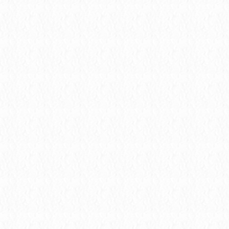
桃源居写字楼深业沙河U中心招商处
西乡白鹿广场精装修办公大小面积直租西乡地铁站
西乡白鹿广场招商处