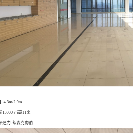
.3m/2.9m
5000 ㎡高11米
部通力-蒂森克虏伯