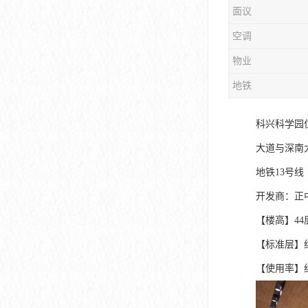
面议
大冲商务中心
空调
前海世茂大厦
物业
皇庭中心
地铁
卓越世纪中心
科兴科学园
京基滨河时代大厦
大道与深南
科兴科学园
地铁13号
中国华润大厦
开发商：正
【楼高】44层
华润前海大厦
【标准层】约3
前海金融中心
【使用率】约
卓越前海壹号