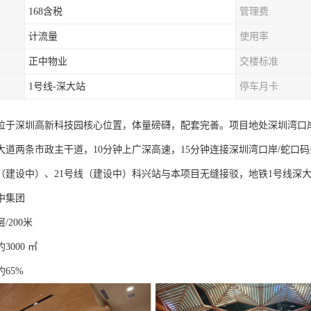
168含税
管理费
计流量
使用率
正中物业
交楼标准
1号线-深大站
停车月卡
位于深圳高新科技园核心位置，体量磅礴，配套完善。项目地处深圳湾口
大道两条市政主干道，10分钟上广深高速，15分钟连接深圳湾口岸/蛇口码
线（建设中）、21号线（建设中）科兴站与本项目无缝接驳，地铁1号线深大
中集团
/200米
000 ㎡
65%