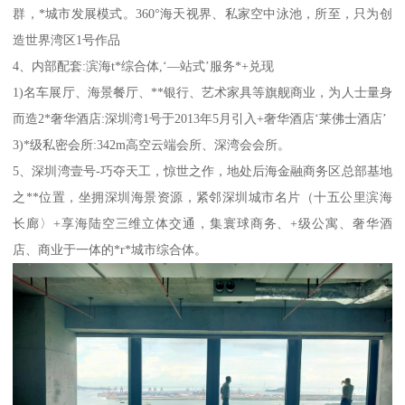
群，*城市发展模式。360°海天视界、私家空中泳池，所至，只为创
造世界湾区1号作品
4、内部配套:滨海t*综合体,‘—站式’服务*+兑现
1)名车展厅、海景餐厅、**银行、艺术家具等旗舰商业，为人士量身
而造2*奢华酒店:深圳湾1号于2013年5月引入+奢华酒店‘莱佛士酒店’
3)*级私密会所:342m高空云端会所、深湾会会所。
5、深圳湾壹号-巧夺天工，惊世之作，地处后海金融商务区总部基地
之**位置，坐拥深圳海景资源，紧邻深圳城市名片（十五公里滨海
长廊〉+享海陆空三维立体交通，集寰球商务、+级公寓、奢华酒
店、商业于一体的*r*城市综合体。