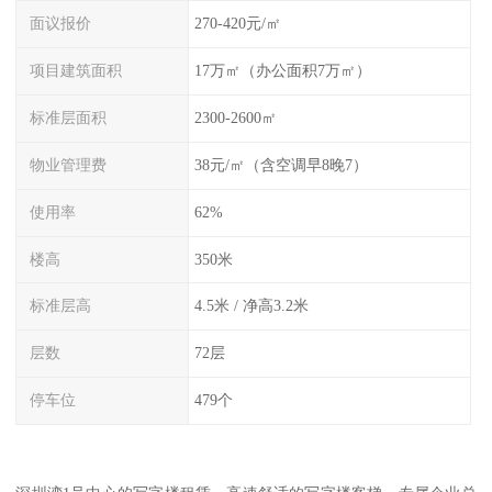
面议报价
270-420元/㎡
项目建筑面积
17万㎡（办公面积7万㎡）
标准层面积
2300-2600㎡
物业管理费
38元/㎡（含空调早8晚7）
使用率
62%
楼高
350米
标准层高
4.5米 / 净高3.2米
层数
72层
停车位
479个