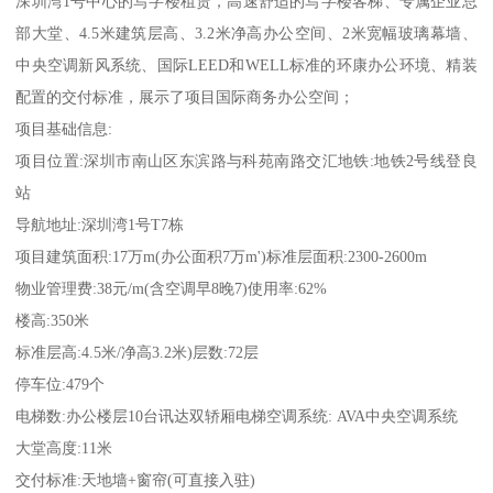
深圳湾1号中心的写字楼租赁，高速舒适的写字楼客梯、专属企业总
部大堂、4.5米建筑层高、3.2米净高办公空间、2米宽幅玻璃幕墙、
中央空调新风系统、国际LEED和WELL标准的环康办公环境、精装
配置的交付标准，展示了项目国际商务办公空间；
项目基础信息:
项目位置:深圳市南山区东滨路与科苑南路交汇地铁:地铁2号线登良
站
导航地址:深圳湾1号T7栋
项目建筑面积:17万m(办公面积7万m')标准层面积:2300-2600m
物业管理费:38元/m(含空调早8晚7)使用率:62%
楼高:350米
标准层高:4.5米/净高3.2米)层数:72层
停车位:479个
电梯数:办公楼层10台讯达双轿厢电梯空调系统: AVA中央空调系统
大堂高度:11米
交付标准:天地墙+窗帘(可直接入驻)