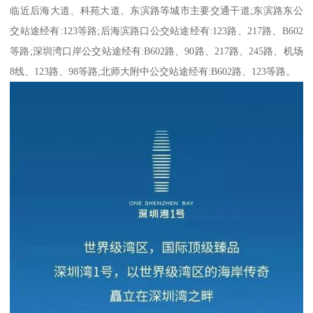
临近后海大道、科苑大道、东滨路等城市主要交通干道;东滨路东公
交站途经有:123等路;后海滨路口公交站途经有:123路、217路、B602
等路;深圳湾口岸公交站途经有:B602路、90路、217路、245路、机场
8线、123路、98等路;北师大附中公交站途经有:B602路、123等路。