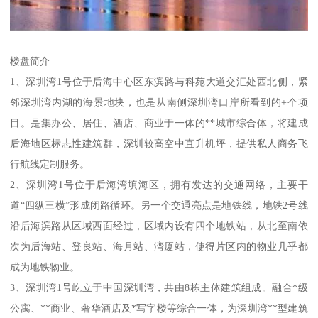
楼盘简介
1、深圳湾1号位于后海中心区东滨路与科苑大道交汇处西北侧，紧
邻深圳湾内湖的海景地块，也是从南侧深圳湾口岸所看到的+个项
目。是集办公、居住、酒店、商业于一体的**城市综合体，将建成
后海地区标志性建筑群，深圳较高空中直升机坪，提供私人商务飞
行航线定制服务。
2、深圳湾1号位于后海湾填海区，拥有发达的交通网络，主要干
道“四纵三横”形成闭路循环。另一个交通亮点是地铁线，地铁2号线
沿后海滨路从区域西面经过，区域内设有四个地铁站，从北至南依
次为后海站、登良站、海月站、湾厦站，使得片区内的物业几乎都
成为地铁物业。
3、深圳湾1号屹立于中国深圳湾，共由8栋主体建筑组成。融合*级
公寓、**商业、奢华酒店及*写字楼等综合一体，为深圳湾**型建筑