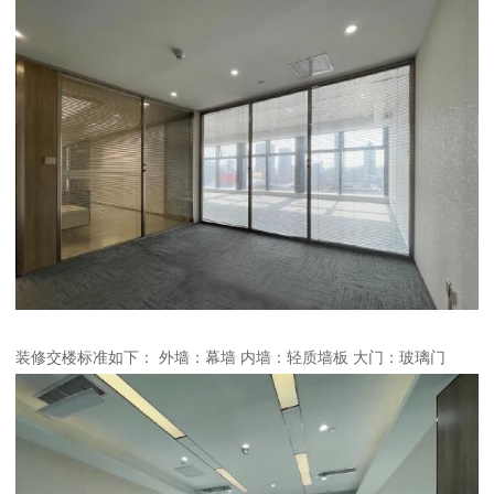
装修交楼标准如下： 外墙：幕墙 内墙：轻质墙板 大门：玻璃门