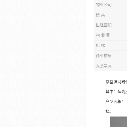
物业公司
大冲商务中心
楼 高
前海世茂大厦
出租面积
皇庭中心
物 业 费
卓越世纪中心
电 梯
京基滨河时代大厦
商业楼层
大堂净高
科兴科学园
中国华润大厦
京基滨河时
其中：超高层
华润前海大厦
户型面积： 1
前海金融中心
择。
卓越前海壹号