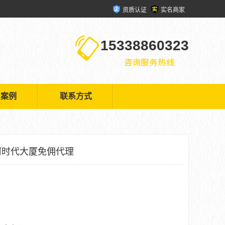
资质认证
实名商家
15338860323
户案例
联系方式
河时代大厦免佣代理