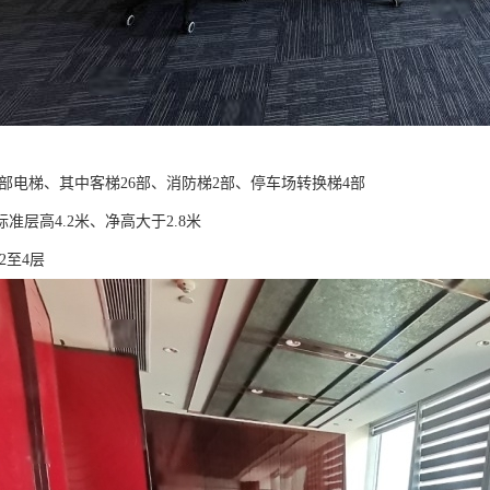
2部电梯、其中客梯26部、消防梯2部、停车场转换梯4部
准层高4.2米、净高大于2.8米
2至4层