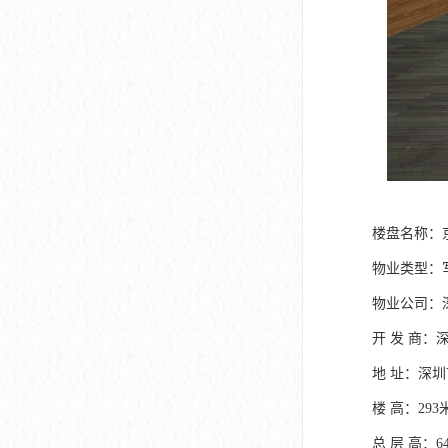
楼盘名称：
物业类型：
物业公司：
开 发 商
地 址：深
楼 高：293
总 层 高：