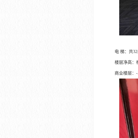
电 梯：共3
楼层净高：标
商业楼层：-