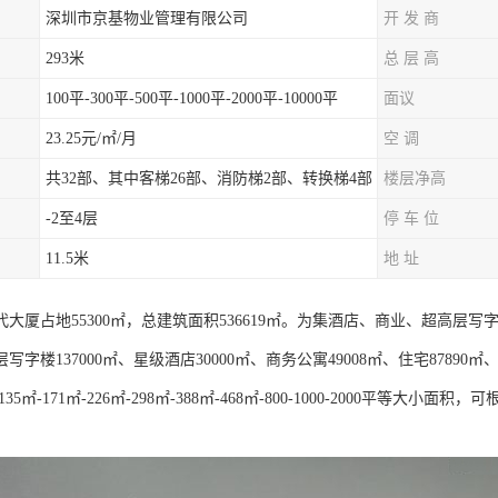
深圳市京基物业管理有限公司
开 发 商
293米
总 层 高
100平-300平-500平-1000平-2000平-10000平
面议
23.25元/㎡/月
空 调
共32部、其中客梯26部、消防梯2部、转换梯4部
楼层净高
-2至4层
停 车 位
11.5米
地 址
代大厦占地55300㎡，总建筑面积536619㎡。为集酒店、商业、超高
写字楼137000㎡、星级酒店30000㎡、商务公寓49008㎡、住宅87890㎡
35㎡-171㎡-226㎡-298㎡-388㎡-468㎡-800-1000-2000平