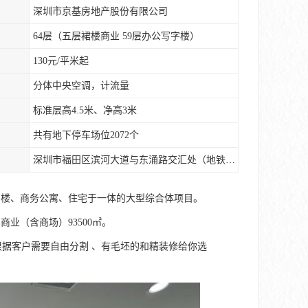
深圳市京基房地产股份有限公司
64层（五层裙楼商业 59层办公写字楼）
130元/平米起
分体中央空调，计流量
标准层高4.5米、净高3米
共有地下停车场位2072个
深圳市福田区滨河大道与东涌路交汇处（地铁9号线下沙站）
层写字楼、商务公寓、住宅于一体的大型综合体项目。
、商业（含商场）93500㎡。
等大小面积，可根据客户需要自由分割 、有毛坯的和精装修给你选