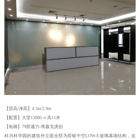
【层高/净高】4.3m/2.9m
【配置】大堂15000 ㎡高11米
【电梯】79部通力-蒂森克虏伯
科兴科学园的建筑外立面全部为双银中空LOW-E玻璃幕墙结构，在