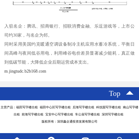
入驻名企：腾讯、招商银行、招联消费金融、乐逗游戏等，上市公
司约30家，与名企为邻。
同时采用美国约克暖通空调设备制冷主机应用水蓄冷系统，平衡日
间高峰与夜间低谷用电，利用峰谷电价差异显著减少能耗，真正做
到低碳节能，大降低企业后期运营成本支出。
m.jingtudc.b2b168.com
Top
主营产品：福田写字楼出租 福田中心区写字楼出租 后海写字楼出租 科技园写字楼出租 南山写字楼
出租 前海写字楼出租 宝安中心写字楼出租 车公庙写字楼出租 深圳写字楼出租
版权所有：深圳鑫企通投资发展有限公司