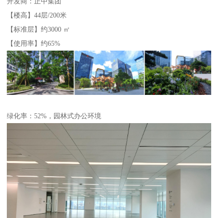
开发商：正中集团
【楼高】44层/200米
【标准层】约3000 ㎡
【使用率】约65%
绿化率：52%，园林式办公环境