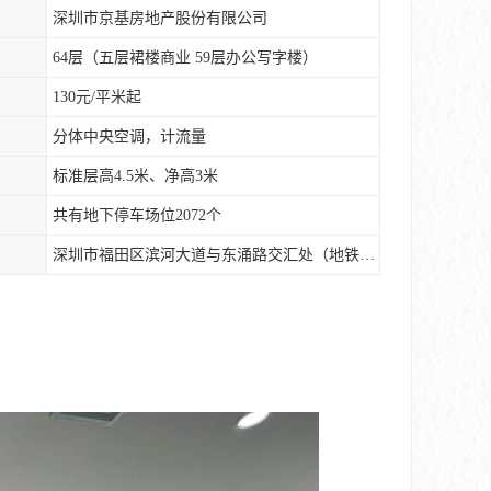
深圳市京基房地产股份有限公司
64层（五层裙楼商业 59层办公写字楼）
130元/平米起
分体中央空调，计流量
标准层高4.5米、净高3米
共有地下停车场位2072个
深圳市福田区滨河大道与东涌路交汇处（地铁9号线下沙站）