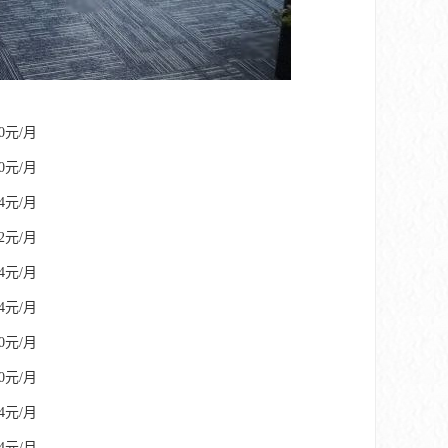
0元/月
0元/月
4元/月
2元/月
4元/月
4元/月
0元/月
0元/月
4元/月
4元/月