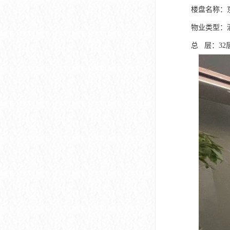
楼盘名称：
物业类型：
总 层：32