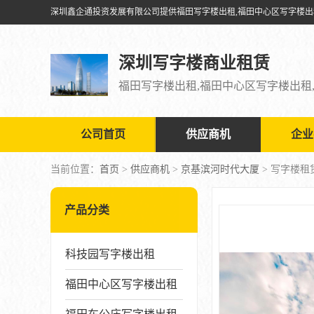
深圳写字楼商业租赁
公司首页
供应商机
企业
当前位置：
首页
>
供应商机
>
京基滨河时代大厦
> 写字楼租
产品分类
科技园写字楼出租
福田中心区写字楼出租