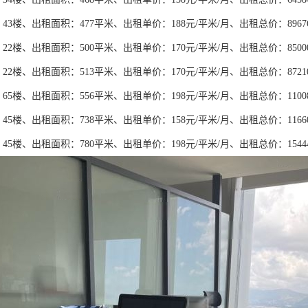
43楼、出租面积：477平米、出租单价：188元/平米/月、出租总价：8967
22楼、出租面积：500平米、出租单价：170元/平米/月、出租总价：8500
22楼、出租面积：513平米、出租单价：170元/平米/月、出租总价：8721
65楼、出租面积：556平米、出租单价：198元/平米/月、出租总价：11008
45楼、出租面积：738平米、出租单价：158元/平米/月、出租总价：11660
45楼、出租面积：780平米、出租单价：198元/平米/月、出租总价：15444