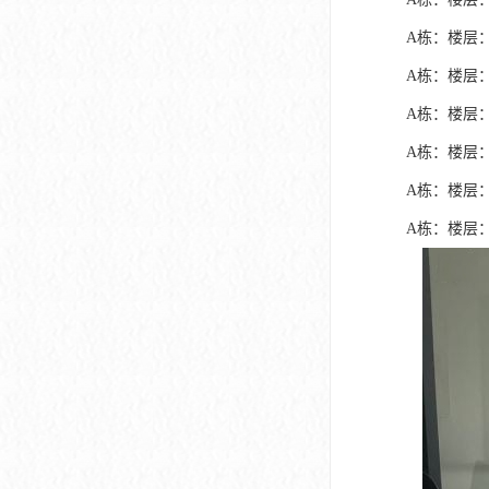
A栋：楼层：
A栋：楼层：
A栋：楼层：
A栋：楼层：
A栋：楼层：
A栋：楼层：