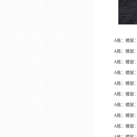
A栋：楼层：
A栋：楼层：
A栋：楼层：
A栋：楼层：
A栋：楼层：
A栋：楼层：
A栋：楼层：
A栋：楼层：
A栋：楼层：
A栋：楼层：