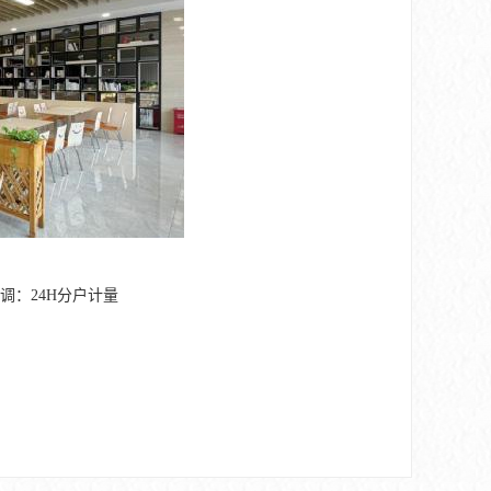
空调：24H分户计量
。