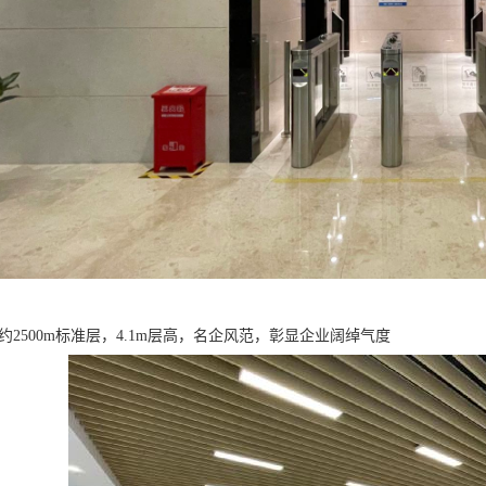
约2500m标准层，4.1m层高，名企风范，彰显企业阔绰气度