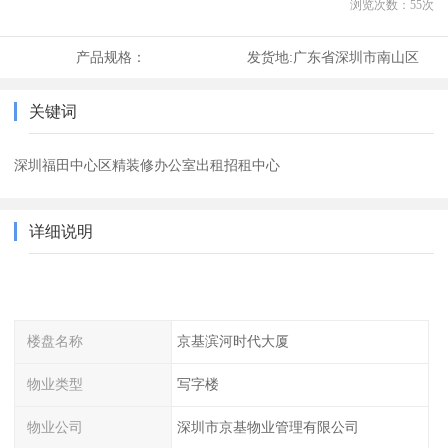
浏览次数：
55
次
产品规格：
发货地:
广东省深圳市南山区
关键词
深圳福田中心区精装修办公室出租招租中心
详细说明
楼盘名称
京基滨河时代大厦
物业类型
写字楼
物业公司
深圳市京基物业管理有限公司