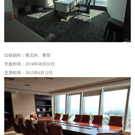
出租朝向：南北向、整层
开盘时间：2014年08月02日
交房时间：2015年6月12日