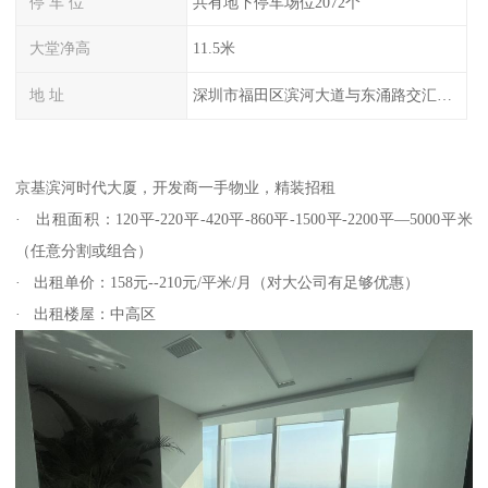
停 车 位
共有地下停车场位2072个
大堂净高
11.5米
地 址
深圳市福田区滨河大道与东涌路交汇处（地铁9号线下沙站）
京基滨河时代大厦，开发商一手物业，精装招租
· 出租面积：120平-220平-420平-860平-1500平-2200平—5000平米
（任意分割或组合）
· 出租单价：158元--210元/平米/月（对大公司有足够优惠）
· 出租楼屋：中高区