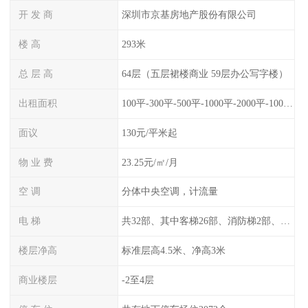
开 发 商
深圳市京基房地产股份有限公司
楼 高
293米
总 层 高
64层（五层裙楼商业 59层办公写字楼）
出租面积
100平-300平-500平-1000平-2000平-10000平
面议
130元/平米起
物 业 费
23.25元/㎡/月
空 调
分体中央空调，计流量
电 梯
共32部、其中客梯26部、消防梯2部、转换梯4部
楼层净高
标准层高4.5米、净高3米
商业楼层
-2至4层