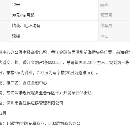
12米
面积
90元/㎡/月起
管理费
精装、毛坯均有
停车费
现楼
地址
融中心办公写字楼商业出租，香江金融位居深圳前海桥头堡位置，前海妈
道交汇处。香江金融占地4223.5m'，总建筑面81201平方米，规划为一栋
层，裙楼6层为商业，7-32层为写字楼(20层为避难层)）。
厦；推广名：香江金融中心
前海深港现代服务业合作区十九开发单元03街坊
：深圳市香江供应链管理有限公司
2层
1-6层为金融专属商业，8-32层为商务办公