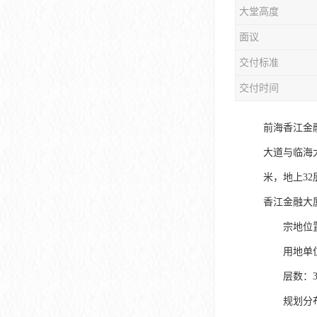
大堂高度
大冲商务中心
面议
前海世茂大厦
交付标准
皇庭中心
交付时间
卓越世纪中心
前海香江金
京基滨河时代大厦
大道与临海大
科兴科学园
米，地上32
中国华润大厦
香江金融大
宗地位置：
华润前海大厦
用地单位
前海金融中心
层数：3
卓越前海壹号
规划分布：