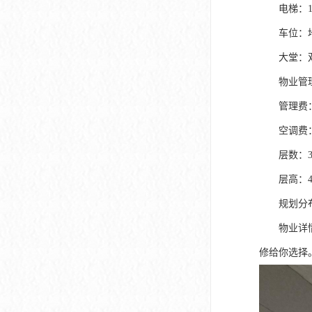
深圳市软件产业基地
电梯：1
车位：地
大堂：双大
物业管理
管理费：2
空调费：
层数：3
层高：4.
规划分布：1
物业详情：17
修给你选择