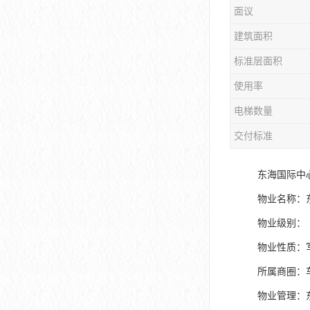
面议
大冲商务中心
建筑面积
前海世茂大厦
标准层面积
皇庭中心
使用率
卓越世纪中心
电梯数量
京基滨河时代大厦
交付标准
科兴科学园
东海国际中
中国华润大厦
物业名称：
物业级别：
华润前海大厦
物业性质：
前海金融中心
所属商圈：
卓越前海壹号
物业管理：