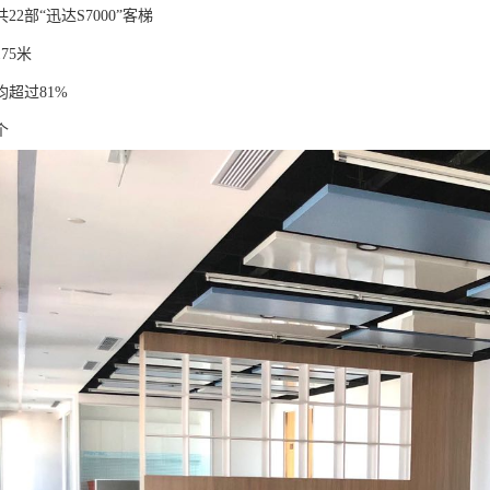
2部“迅达S7000”客梯
75米
超过81%
个