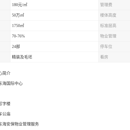
180元/㎡
管理费
50万㎡
楼体高度
1750㎡
标准层高
70-76%
物业管理
24部
停车位
精装及毛坯
看房
心简介
东海国际中心
写字楼
车公庙
东海安保物业管理服务