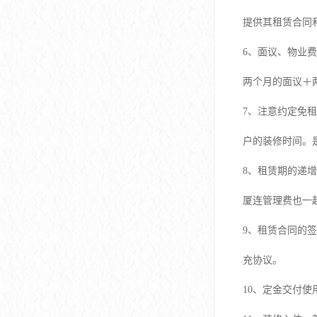
大冲商务中心
提供其租赁合同
前海世茂大厦
6、面议、物业
皇庭中心
两个月的面议＋
卓越世纪中心
7、注意约定免
京基滨河时代大厦
户的装修时间。
科兴科学园
8、租赁期的递
中国华润大厦
厦连管理费也一
华润前海大厦
9、租赁合同的
充协议。
前海金融中心
10、定金交付
卓越前海壹号