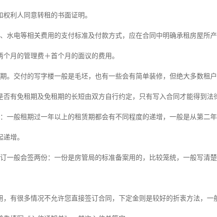
和权利人同意转租的书面证明。
费、水电等相关费用的支付标准及付款方式，应在合同中明确承租房屋所
两个月的管理费＋首个月的面议的费用。
租期。交付的写字楼一般是毛坯，也有一些会有简单装修，但绝大多数租
是否有免租期及免租期的长短由双方自行约定，只有写入合同才能得到法
增：一般租期过一年以上的租赁期都会有不同程度的递增，一般是从第二年
起递增。
签订一般会签两份：一份是房管局的标准备案用的，比较笼统，一般写清
使用，有很多情况不允许您直接签订合同，下定金则是较好的折衷方法，一