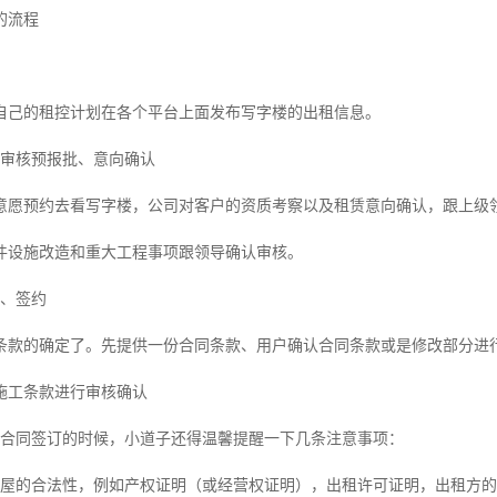
的流程
自己的租控计划在各个平台上面发布写字楼的出租信息。
级审核预报批、意向确认
意愿预约去看写字楼，公司对客户的资质考察以及租赁意向确认，跟上级
件设施改造和重大工程事项跟领导确认审核。
定、签约
条款的确定了。先提供一份合同条款、用户确认合同条款或是修改部分进
施工条款进行审核确认
赁合同签订的时候，小道子还得温馨提醒一下几条注意事项：
房屋的合法性，例如产权证明（或经营权证明），出租许可证明，出租方